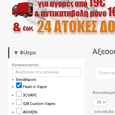
Αξεσο
Φίλτρα
Κατασκευαστές
Τα πιο και
Εκκαθάριση
Flash-e-Vapor
Αποτελέσματα
3CVAPE
528 Custom Vapes
ανά σελίδα
ADVKEN