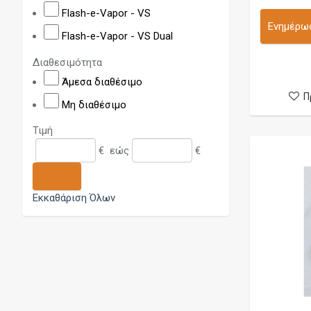
Canna Cotton
Flash-e-Vapor - VS
Cape Cod
Ενημέρωσ
Flash-e-Vapor - VS Dual
Caveman Mods
Διαθεσιμότητα
Centenary Mods
Άμεσα διαθέσιμο
Chubby Gorilla
Π
Μη διαθέσιμο
Cloud 9
Τιμή
Cloud Mods
€
εώς
€
Coil Father
Coil Master
Εκκαθάριση Όλων
Coiland
Coilart
Cotton Two
Crazy Wire
Cthulhu