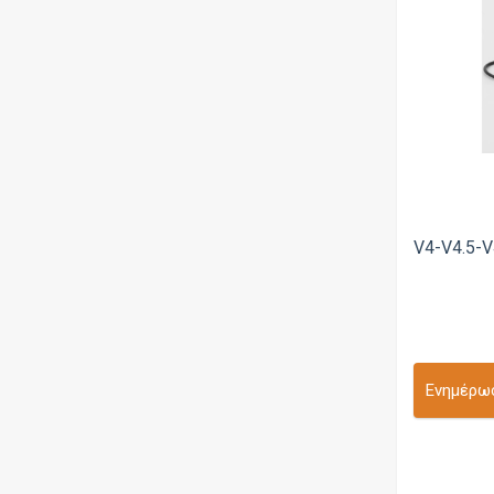
Fiber n Cotton
Four One Five
Fumytech
GAS Mods
GeekVape
God Of Vapers
V4-V4.5-V4
Golden Greek
GT Sonic
Hellvape
Hood Mods
Ενημέρωσ
Horizon Tech
iJoy
Innokin