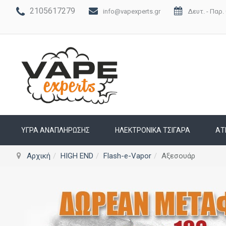
2105617279
info@vapexperts.gr
Δευτ. - Παρ. 
ΥΓΡΆ ΑΝΑΠΛΉΡΩΣΗΣ
ΗΛΕΚΤΡΟΝΙΚΆ ΤΣΙΓΆΡΑ
ΑΤ
Αρχική
HIGH END
Flash-e-Vapor
Αξεσουάρ