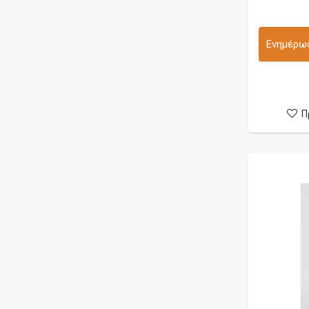
Mission XV
NTSU
Ενημέρωσ
OBS
OEM
OFRF
Π
Oumier
Pilotvape
Pimp My Vape
Psyclone
Purge Mods
qp Design
ReeWape
Reload Vapor