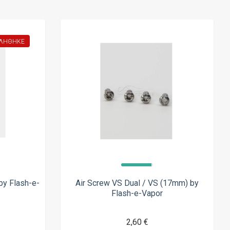
ΛΉΘΗΚΕ
by Flash-e-
Air Screw VS Dual / VS (17mm) by
Flash-e-Vapor
2,60 €