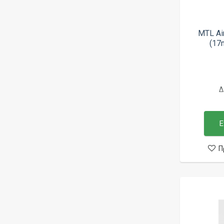
Deathwish Modz
Demon Killer
MTL Ai
Dicodes
(17
DigiFlavor
District F5VE
Δ
DJV
Dotmod
Ε
Dovpo
E-Cig Power
Π
Early Bird
EHpro
Eleaf
Ennequadro Mods
eXvape