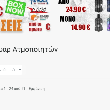
υάρ Ατμοποιητών
νούρια -/+
 1 - 24 από 51
Εμφάνιση: