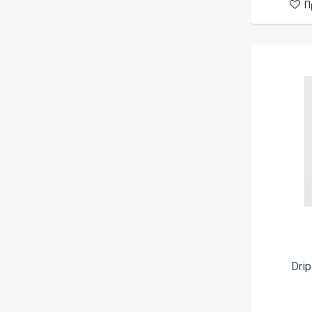
Π
Inowire
Joyetech
K-C Mods
K.M.mods
Kaees
Kangertech
Kaser Mod
Kennedy Vapor
Kizoku
Kluster Mods
Lost Vape
Loud Cloud Mods (LCM)
Drip
Mammoth Creations
Maza