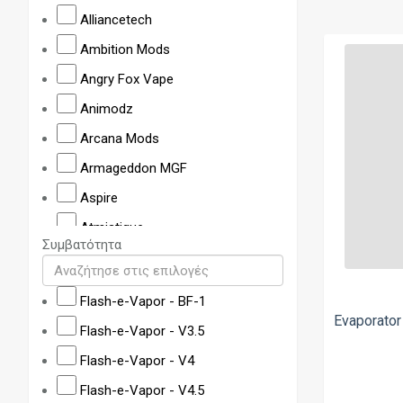
Alliancetech
Ambition Mods
Angry Fox Vape
Animodz
Arcana Mods
Armageddon MGF
Aspire
Atmistique
Συμβατότητα
Auguse
Augvape
Flash-e-Vapor - BF-1
BD Vape
Evaporator
Flash-e-Vapor - V3.5
BKS
Flash-e-Vapor - V4
BP Mods
Flash-e-Vapor - V4.5