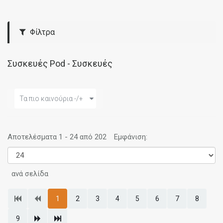
Φίλτρα
Συσκευές Pod - Συσκευές
Τα πιο καινούρια -/+
Αποτελέσματα 1 - 24 από 202
Εμφάνιση:
ανά σελίδα
1
2
3
4
5
6
7
8
9