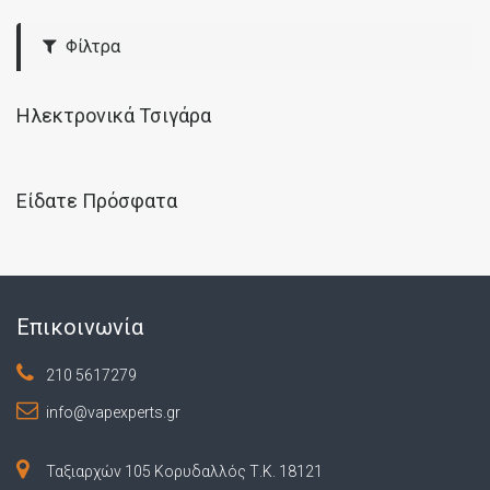
Φίλτρα
Ηλεκτρονικά Τσιγάρα
Είδατε Πρόσφατα
Επικοινωνία
210 5617279
info@vapexperts.gr
Ταξιαρχών 105 Κορυδαλλός Τ.Κ. 18121