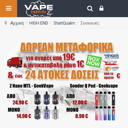
Αρχική
HIGH END
StattQualm
Συσκευές