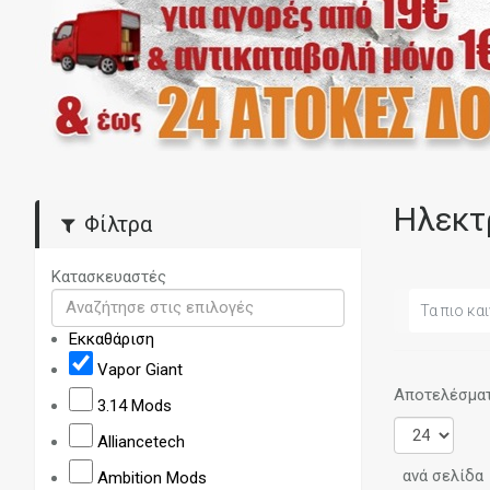
Ηλεκτ
Φίλτρα
Κατασκευαστές
Τα πιο και
Εκκαθάριση
Vapor Giant
Αποτελέσματα
3.14 Mods
Alliancetech
ανά σελίδα
Ambition Mods