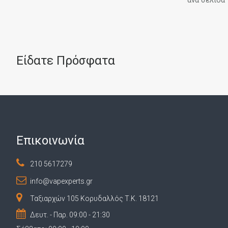
Joyetech
Justfog
K.M.mods
Είδατε Πρόσφατα
Kennedy Vapor
Kiwi Vapor
Koguovape
LAtelier
Lauransot Mod
Επικοινωνία
Lost Vape
210 5617279
Loud Cloud Mods (LCM)
info@vapexperts.gr
Mammoth Creations
Ταξιαρχών 105 Κορυδαλλός Τ.Κ. 18121
Minoan Mods
Δευτ. - Παρ. 09:00 - 21:30
MK Custom Mods