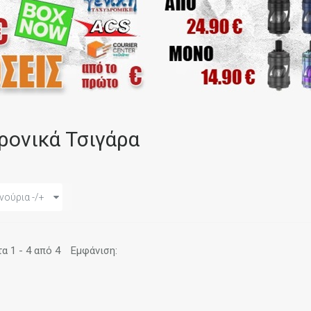
ρονικά Τσιγάρα
νούρια -/+
 1 - 4 από 4
Εμφάνιση: