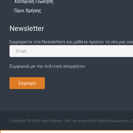
Χονδρική Πώληση
Serisvape
Όροι Χρήσης
Sikary
Newsletter
Sirius Mod
SKE Crystal
Εγγραφείτε στα Newsletters και μάθετε πρώτοι τα νέα μας κα
SKNKWORX
Smarter
Συμφωνώ με την πολιτική απορρήτου
Smok
Smokerstore
Εγγραφή
Snowwolf
Squid Industries
Steam Crave
Steam Train
Copyright © 2026 Vape Experts. Με την επιφύλαξη κάθε δικαιώματος.
Stratum OLC