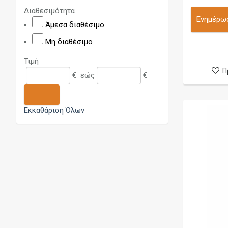
DDP Vape
Διαθεσιμότητα
Deathwish Modz
Ενημέρωσ
Άμεσα διαθέσιμο
Dicodes
Μη διαθέσιμο
Dinner Lady
Τιμή
Dotmod
Π
€
εώς
€
Dovpo
Edge
Εκκαθάριση Όλων
Elcigart
Eleaf
Elf Bar
Ennequadro Mods
Fedez
Flask
Freemax