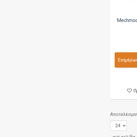
Fumytech
Geek Bar
Mechmod 
GeekVape
Gerobak Vaper
HCigar
Hellvape
Ενημέρωσ
HiQ
History Mod
Hood Mods
Π
Hotcig
HStone Mods
Αποτελέσματα
iJoy
Innokin
IPV (Pioneer4you)
ανά σελίδα