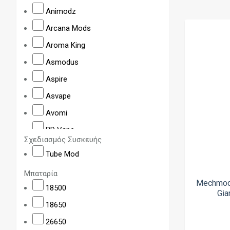
Animodz
Arcana Mods
Aroma King
Asmodus
Aspire
Asvape
Avomi
BD Vape
Σχεδιασμός Συσκευής
Billet Box
Tube Mod
BP Mods
Μπαταρία
Craving Vapor
Mechmod 
18500
Gia
Cthulhu
18650
Da One Tech
26650