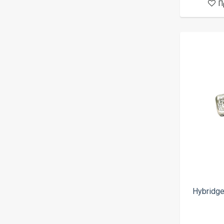
Π
Hybridg