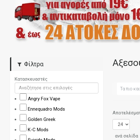
Αξεσου
Φίλτρα
Κατασκευαστές
Τα πιο και
Angry Fox Vape
Ennequadro Mods
Αποτελέσματα
Golden Greek
K-C Mods
ανά σελίδα
Suicide Mods