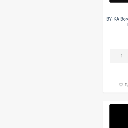
BY-KA Boro
Π