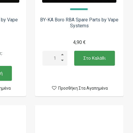
 by Vape
BY-KA Boro RBA Spare Parts by Vape
Systems
4,90 €
ς:
Στο Καλάθι
γή
ημένα
Προσθήκη Στα Αγαπημένα