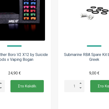
 Ether Boro V2 X12 by Suicide
Submarine RBA Spare Kit 
ds x Vaping Bogan
Greek
24,90 €
9,00 €
Στο Καλάθι
Στο Κα