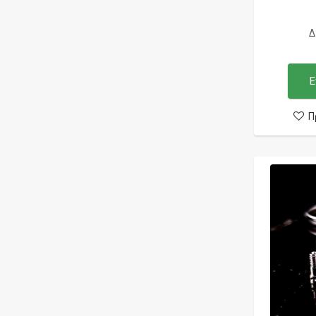
Δ
Ε
Π