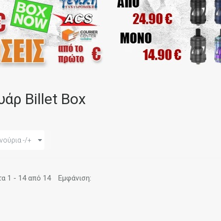
άρ Billet Box
νούρια -/+
 1 - 14 από 14
Εμφάνιση: