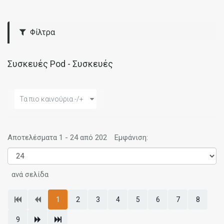
Φίλτρα
Συσκευές Pod - Συσκευές
Τα πιο καινούρια -/+
Αποτελέσματα 1 - 24 από 202
Εμφάνιση:
ανά σελίδα
1
2
3
4
5
6
7
8
9